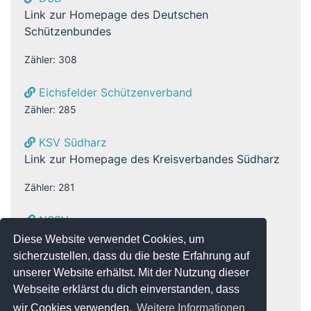
Link zur Homepage des Deutschen
Schützenbundes
Zähler: 308
Eichsfelder Schützenverband
Zähler: 285
KSV Südharz
Link zur Homepage des Kreisverbandes Südharz
Zähler: 281
NSSV
Linkk zur Homepage des NSSV -
Diese Website verwendet Cookies, um
Niedersächsischer Sportschützenverband
sicherzustellen, dass du die beste Erfahrung auf
unserer Website erhältst. Mit der Nutzung dieser
Zähler: 284
Webseite erklärst du dich einverstanden, dass
wir Cookies verwenden.
Weitere Informationen