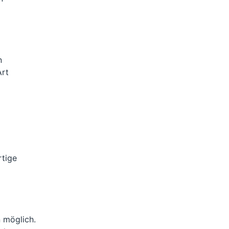
n
Art
rtige
 möglich.