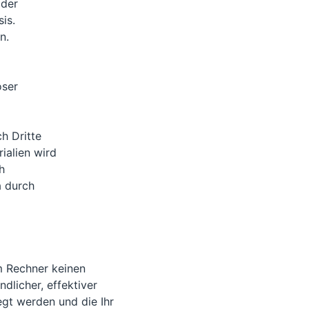
oder
is.
n.
oser
h Dritte
ialien wird
h
a durch
m Rechner keinen
dlicher, effektiver
egt werden und die Ihr