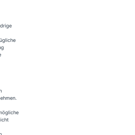
drige
ügliche
ng
e
n
nehmen.
 mögliche
icht
n