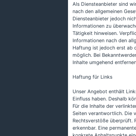
Als Diensteanbieter sind wi
nach den allgemeinen Geset
Diensteanbieter jedoch nich
Informationen zu überwache
Tätigkeit hinweisen. Verpf
Informationen nach den all
Haftung ist jedoch erst ab
möglich. Bei Bekanntwerde
Inhalte umgehend entfernen
Haftung für Links
Unser Angebot enthält Links
Einfluss haben. Deshalb kö
Für die Inhalte der verlinkt
Seiten verantwortlich. Die 
Rechtsverstöße überprüft. 
erkennbar. Eine permanente 
konkrete Anhaltspunkte ein